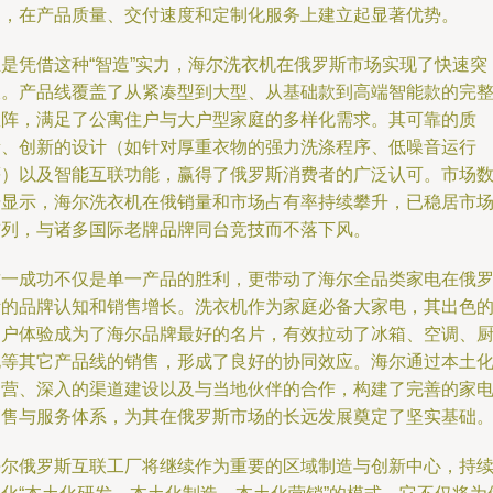
品，在产品质量、交付速度和定制化服务上建立起显著优势。
正是凭借这种“智造”实力，海尔洗衣机在俄罗斯市场实现了快速突
破。产品线覆盖了从紧凑型到大型、从基础款到高端智能款的完
矩阵，满足了公寓住户与大户型家庭的多样化需求。其可靠的质
量、创新的设计（如针对厚重衣物的强力洗涤程序、低噪音运行
等）以及智能互联功能，赢得了俄罗斯消费者的广泛认可。市场
据显示，海尔洗衣机在俄销量和市场占有率持续攀升，已稳居市
前列，与诸多国际老牌品牌同台竞技而不落下风。
这一成功不仅是单一产品的胜利，更带动了海尔全品类家电在俄
斯的品牌认知和销售增长。洗衣机作为家庭必备大家电，其出色
用户体验成为了海尔品牌最好的名片，有效拉动了冰箱、空调、
电等其它产品线的销售，形成了良好的协同效应。海尔通过本土
运营、深入的渠道建设以及与当地伙伴的合作，构建了完善的家
销售与服务体系，为其在俄罗斯市场的长远发展奠定了坚实基础
海尔俄罗斯互联工厂将继续作为重要的区域制造与创新中心，持